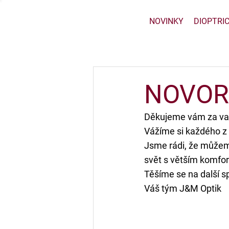
NOVINKY
DIOPTRI
NOVOR
Děkujeme vám za vaš
Vážíme si každého z v
Jsme rádi, že můžem
svět s větším komfor
Těšíme se na další sp
Váš tým J&M Optik