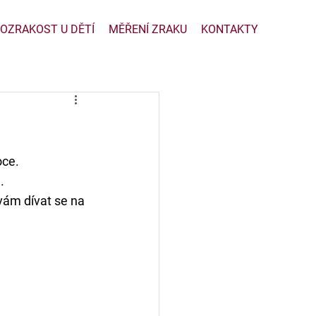
OZRAKOST U DĚTÍ
MĚŘENÍ ZRAKU
KONTAKTY
oce.
.
ám dívat se na 