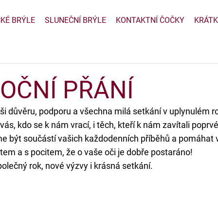
CKÉ BRÝLE
SLUNEČNÍ BRÝLE
KONTAKTNÍ ČOČKY
KRÁTK
OČNÍ PŘÁNÍ
i důvěru, podporu a všechna milá setkání v uplynulém r
ás, kdo se k nám vrací, i těch, kteří k nám zavítali poprvé
e být součástí vašich každodenních příběhů a pomáhat v
tem a s pocitem, že o vaše oči je dobře postaráno!
olečný rok, nové výzvy i krásná setkání.