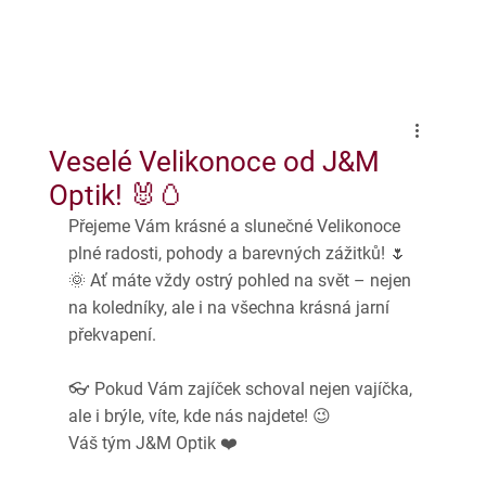
Veselé Velikonoce od J&M
Optik! 🐰🥚
Přejeme Vám krásné a slunečné Velikonoce 
plné radosti, pohody a barevných zážitků! 🌷
🌞 Ať máte vždy ostrý pohled na svět – nejen 
na koledníky, ale i na všechna krásná jarní 
překvapení.
👓 Pokud Vám zajíček schoval nejen vajíčka, 
ale i brýle, víte, kde nás najdete! 😉
Váš tým J&M Optik ❤️