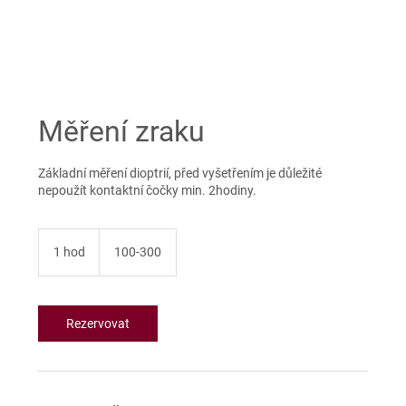
Měření zraku
Základní měření dioptrií, před vyšetřením je důležité
nepoužít kontaktní čočky min. 2hodiny.
100-
300
1 hod
1
100-300
h
o
Rezervovat