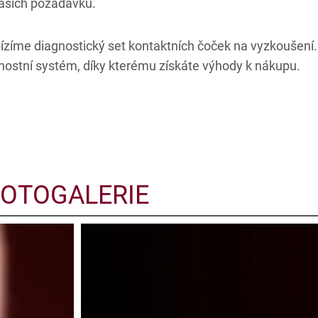
vašich požadavků.
zíme diagnostický set kontaktních čoček na vyzkoušení.
rnostní systém, díky kterému získáte výhody k nákupu.
FOTOGALERIE