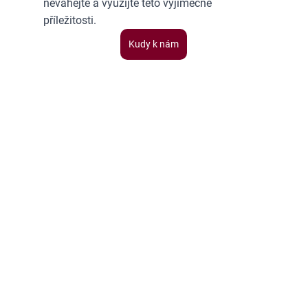
neváhejte a využijte této výjimečné 
příležitosti. 
Kudy k nám