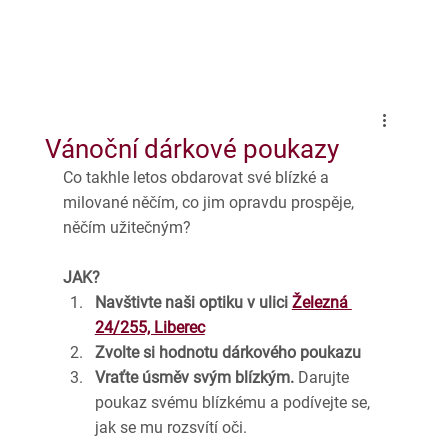
Vánoční dárkové poukazy
Co takhle letos obdarovat své blízké a 
milované něčím, co jim opravdu prospěje, 
něčím užitečným? 
JAK?
Navštivte naši optiku v ulici 
Železná 
24/255, Liberec
Zvolte si hodnotu dárkového poukazu
Vraťte úsměv svým blízkým.
 Darujte 
poukaz svému blízkému a podívejte se, 
jak se mu rozsvítí oči.