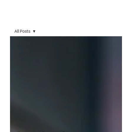
All Posts
All Posts
Všechny
příspěvky
Akce
Zajímavosti