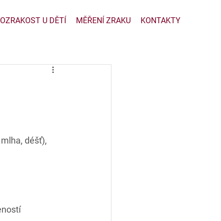
OZRAKOST U DĚTÍ
MĚŘENÍ ZRAKU
KONTAKTY
mlha, déšť), 
eností