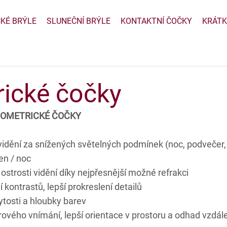
CKÉ BRÝLE
SLUNEČNÍ BRÝLE
KONTAKTNÍ ČOČKY
KRÁTK
rické čočky
 BIOMETRICKÉ ČOČKY
 vidění za snížených světelných podmínek (noc, podvečer, 
en / noc
ostrosti vidění díky nejpřesnější možné refrakci
kontrastů, lepší prokreslení detailů
ytosti a hloubky barev
rového vnímání, lepší orientace v prostoru a odhad vzdál