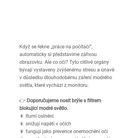
Když se řekne „práce na počítači“, 
automaticky si představíme zářivou 
obrazovku. Ale co oči? Tyto citlivé orgány 
bývají vystaveny zvýšenému stresu a únavě 
v důsledku dlouhodobému záření modrého 
světla, které vychází z monitoru.
👉
 Doporučujeme nosit brýle s filtrem 
blokující modré světlo.
🎇 tlumí oslnění
🎇 snižují napětí v očích
🎇 fungují jako prevence onemocnění očí