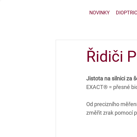
NOVINKY
DIOPTRI
Řidiči
Jistota na silnici za
EXACT® = přesné biom
Od precizního měření 
změřit zrak pomocí