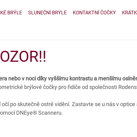
CKÉ BRÝLE
SLUNEČNÍ BRÝLE
KONTAKTNÍ ČOČKY
KRÁTK
 POZOR‼
 šera nebo v noci díky vyššímu kontrastu a menšímu oslněn
etrické brýlové čočky pro řidiče od společnosti 
Rodens
očí po skutečně ostré vidění. Zastavte se u nás v optice 
 pomocí DNEye® Scanneru.