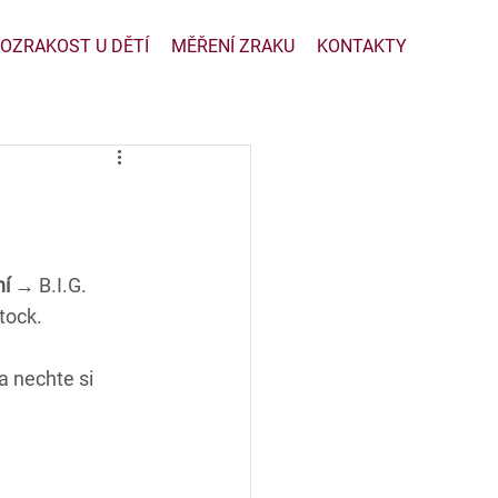
OZRAKOST U DĚTÍ
MĚŘENÍ ZRAKU
KONTAKTY
í 
→ B.I.G. 
tock
.
a nechte si 